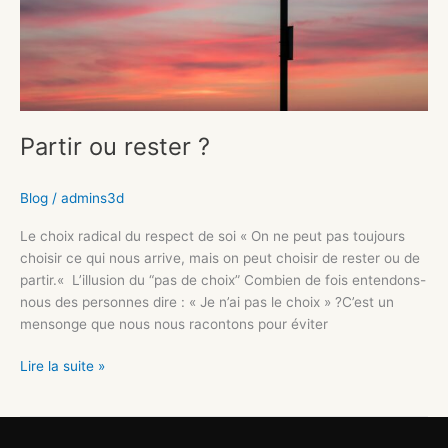
Partir ou rester ?
Blog
/
admins3d
Le choix radical du respect de soi « On ne peut pas toujours
choisir ce qui nous arrive, mais on peut choisir de rester ou de
partir.« L’illusion du “pas de choix” Combien de fois entendons-
nous des personnes dire : « Je n’ai pas le choix » ?C’est un
mensonge que nous nous racontons pour éviter
Lire la suite »