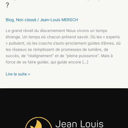
?
Blog
,
Non classé
/
Jean-Louis MERSCH
Le grand réveil du discernement Nous vivons un temps
étrange. Un temps où chacun prétend savoir. Où les « experts
» pullulent, où les coachs s’auto-proclament guides d’âmes, où
les réseaux se remplissent de promesses de lumière, de
succès, de “réalignement” et de “pleine puissance”. Mais à
force de se faire guider, qui guide encore […]
Lire la suite »